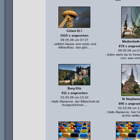
Colani Ei l
1025 x angesehen
09.05.08 um 07:27
Medienhafe
: wirklich klasse vom motiv und
878 x angese
bildaufbau. das glüc...
09.05.08 um 0
: leider steht da im hint
rum, was vom
Burg Eltz
911 x angesehen
02.03.08 um 13:10
St Stephan
: Hallo Marianne, der Bildschnitt ist
890 x angese
Ausgezeichnet....
02.03.08 um 1
: Hallo Marianne, hier h
rechts viellei.