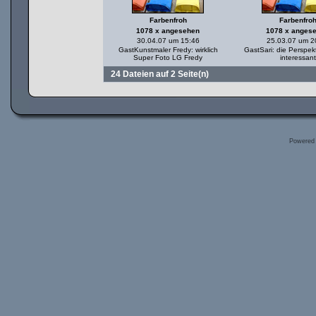
Farbenfroh
Farbenfro
1078 x angesehen
1078 x anges
30.04.07 um 15:46
25.03.07 um 2
GastKunstmaler Fredy: wirklich
GastSari: die Perspekt
Super Foto LG Fredy
interessant
24 Dateien auf 2 Seite(n)
Powered