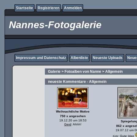
Startseite
Registrieren
Anmelden
Nannes-Fotogalerie
Impressum und Datenschutz
Albenliste
Neueste Uploads
Neue
Galerie
>
Fotoalben von Nanne
>
Allgemein
neueste Kommentare - Allgemein
Weihnachtliche Motive
750 x angesehen
19.12.20 um 18:53
Spiegelun
Gerd
: Ahhh!
862 x angese
19.07.12 um 0
ri-ro
: Gute Idee