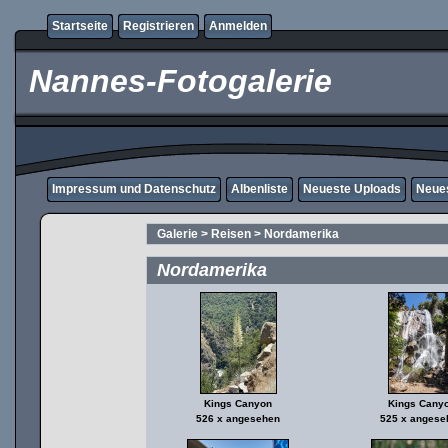
Startseite
Registrieren
Anmelden
Nannes-Fotogalerie
Impressum und Datenschutz
Albenliste
Neueste Uploads
Neue
Galerie
>
Reisen
>
Nordamerika
Nordamerika
Kings Canyon
Kings Cany
526 x angesehen
525 x angese