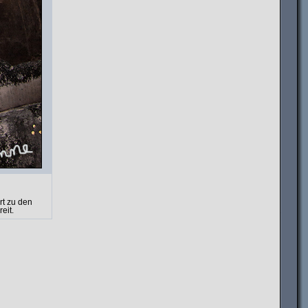
rt zu den
eit.